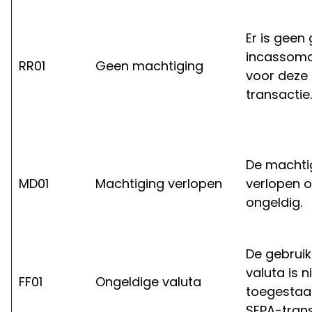
Er is geen
incassoma
RR01
Geen machtiging
voor deze
transactie.
De machtig
MD01
Machtiging verlopen
verlopen o
ongeldig.
De gebruik
valuta is n
FF01
Ongeldige valuta
toegestaa
SEPA-trans