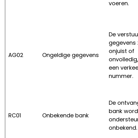
voeren.
De verstu
gegevens z
onjuist of
AG02
Ongeldige gegevens
onvolledig
een verkee
nummer.
De ontva
bank wordt
RC01
Onbekende bank
ondersteun
onbekend.