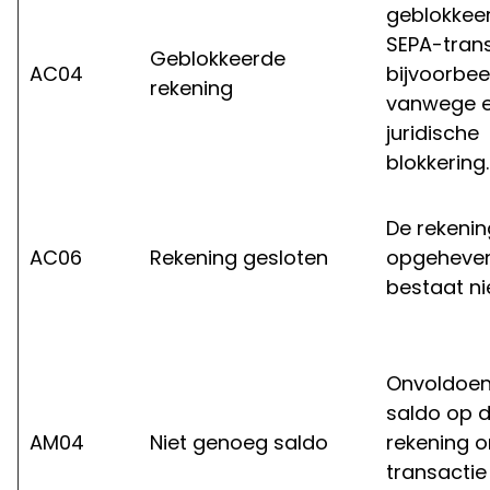
geblokkee
SEPA-trans
Geblokkeerde
AC04
bijvoorbee
rekening
vanwege 
juridische
blokkering.
De rekenin
AC06
Rekening gesloten
opgeheven
bestaat ni
Onvoldoe
saldo op 
AM04
Niet genoeg saldo
rekening 
transactie 