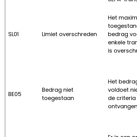
Het maxim
toegestan
SL01
Limiet overschreden
bedrag vo
enkele tra
is oversch
Het bedra
Bedrag niet
voldoet ni
BE05
toegestaan
de criteri
ontvangen