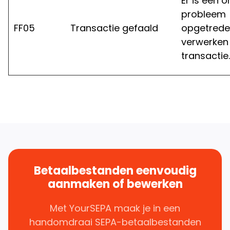
Er is een 
probleem
FF05
Transactie gefaald
opgetreden
verwerken
transactie.
Betaalbestanden eenvoudig
aanmaken of bewerken
Met YourSEPA maak je in een
handomdraai SEPA-betaalbestanden